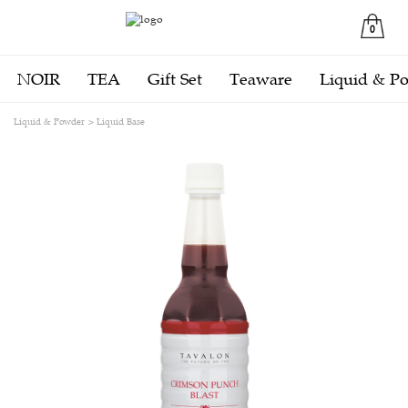
0
NOIR
TEA
Gift Set
Teaware
Liquid & P
Liquid & Powder
Liquid Base