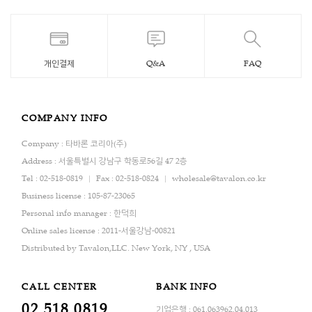
개인결제
Q&A
FAQ
COMPANY INFO
Company : 타바론 코리아(주)
Address : 서울특별시 강남구 학동로56길 47 2층
Tel : 02-518-0819
Fax : 02-518-0824
wholesale@tavalon.co.kr
Business license : 105-87-23065
Personal info manager : 한덕희
Online sales license : 2011-서울강남-00821
Distributed by Tavalon,LLC. New York, NY , USA
CALL CENTER
BANK INFO
02.518.0819
기업은행 : 061.063962.04.013