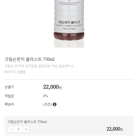
크림슨펀치 블라스트 750ml
크림슨 펀치와 유자향을 블렌딩한 액상 음료베이스
#유자의 상큼함
22,000
상품가
원
적립금
3%
배송비
(조건)
크림슨펀치 블라스트 750ml
22,000
원