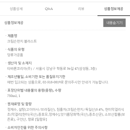
상품상세
Q&A
리뷰
상품정보제공
상품정보제공
내용숨기기
ㆍ제품명
크림슨펀치 블라스트
ㆍ식품의 유형
당류가공품
ㆍ생산자 및 소재지
타바론코리아(주) / 서울시 강남구 학동로 56길 47(삼성동, 3층)
ㆍ제조년월일, 소비기한 또는 품질유지기한
매번 입고되는 상품으로, 02-518-0819로 문의주시면 안내가 가능합니다.
ㆍ포장단위별 내용물의 용량(중량), 수량
750ml, 1
ㆍ원재료명 및 함량
정제수, 설탕(고이아사/브라질산), 침출차(크림슨펀치/독일산)5.4%, 현미막걸리식
초{막걸리[현미(국산),종효모,정제수],엿기름당화액(국산),종초산균}, 소브산칼륨(보
존료), 구연산, 향료 [밀함유]
ㆍ소비자안전을 위한 주의사항