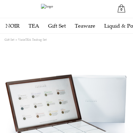
0
NOIR
TEA
Gift Set
Teaware
Liquid & P
Gift Set
VarieTEA Teabag Set