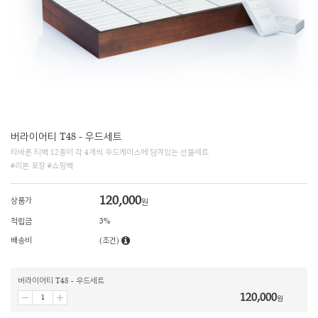
버라이어티 T48 - 우드세트
타바론 티백 12종이 각 4개씩 우드케이스에 담겨있는 선물세트
#리본 포장 #쇼핑백
120,000
상품가
원
적립금
3%
배송비
(조건)
버라이어티 T48 - 우드세트
120,000
원