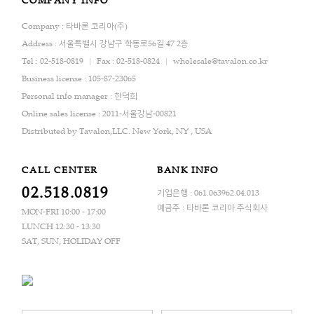
COMPANY INFO
Company : 타바론 코리아(주)
Address : 서울특별시 강남구 학동로56길 47 2층
Tel : 02-518-0819
Fax : 02-518-0824
wholesale@tavalon.co.kr
Business license : 105-87-23065
Personal info manager : 한덕희
Online sales license : 2011-서울강남-00821
Distributed by Tavalon,LLC. New York, NY , USA
CALL CENTER
BANK INFO
02.518.0819
기업은행 : 061.063962.04.013
예금주 : 타바론 코리아 주식회사
MON-FRI 10:00 - 17:00
LUNCH 12:30 - 13:30
SAT, SUN, HOLIDAY OFF