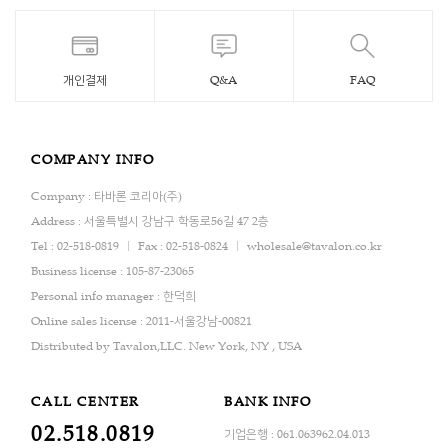
개인결제
Q&A
FAQ
COMPANY INFO
Company : 타바론 코리아(주)
Address : 서울특별시 강남구 학동로56길 47 2층
Tel : 02-518-0819
Fax : 02-518-0824
wholesale@tavalon.co.kr
Business license : 105-87-23065
Personal info manager : 한덕희
Online sales license : 2011-서울강남-00821
Distributed by Tavalon,LLC. New York, NY , USA
CALL CENTER
BANK INFO
02.518.0819
기업은행 : 061.063962.04.013