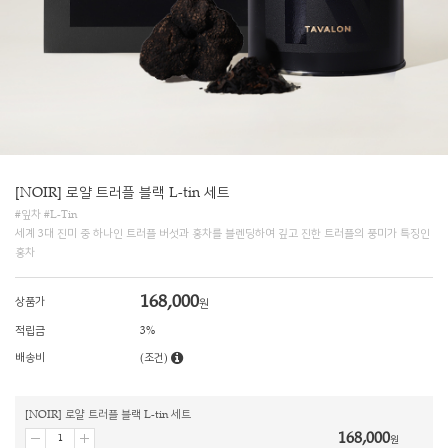
[NOIR] 로얄 트러플 블랙 L-tin 세트
#잎차 #L-Tin
세계 3대 진미 중 하나인 트러플 버섯과 홍차를 블렌딩하여 깊고 진한 트러플의 풍미가 특징인
홍차
168,000
상품가
원
적립금
3%
배송비
(조건)
[NOIR] 로얄 트러플 블랙 L-tin 세트
168,000
원