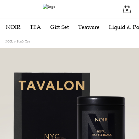
0
NOIR
TEA
Gift Set
Teaware
Liquid & P
NOIR
Black Tea