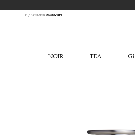
C / S CENTER
02-518-0819
NOIR
TEA