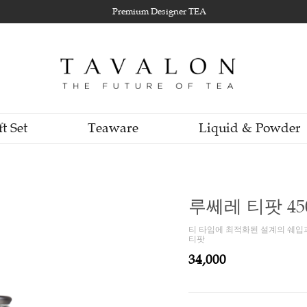
Premium Designer TEA
Gift Set
Teaware
Li
루쎄
티 타
티팟
34,0