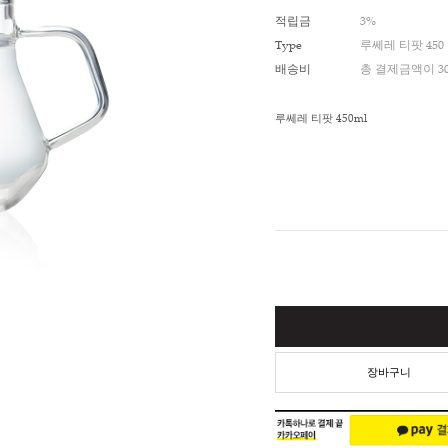
적립금
Type
배송비
루쎄레 티