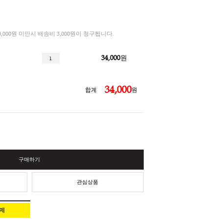
3%
루쎄레 티팟 450
총 결제금액이 30,000원 미만시 배송비 3,000원이 청구됩니다.
34,000
팟 450ml
34,
합계