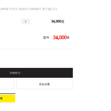
3%
루쎄레 티팟 450
총 결제금액이 30,000원 미만시 배송비 3,000원이 청구됩니다.
34,000
팟 450ml
34,
합계
구매하기