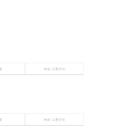
장바구니
관심상품
관련상품
배송/교환안내