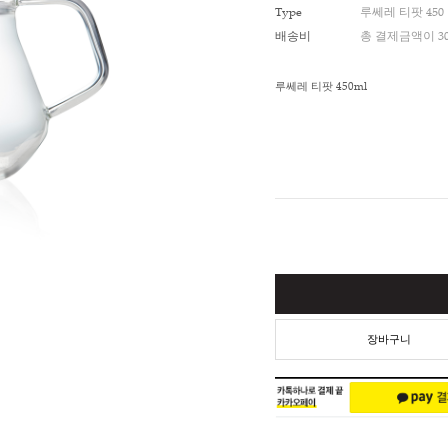
적립금
Type
배송비
루쎄레 티