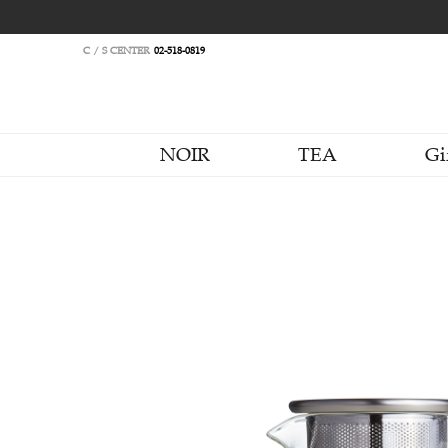
C / S CENTER
02-518-0819
NOIR
TEA