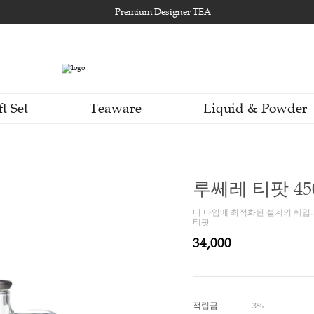
Premium Designer TEA
Gift Set
Teaware
Li
루쎄
티 타
티팟
34,0