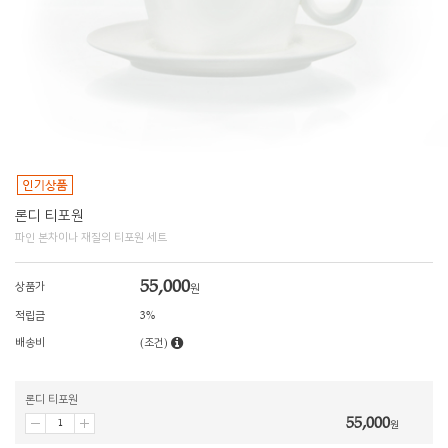
론디 티포원
파인 본차이나 재질의 티포원 세트
55,000
상품가
원
적립금
3%
배송비
(조건)
론디 티포원
55,000
원