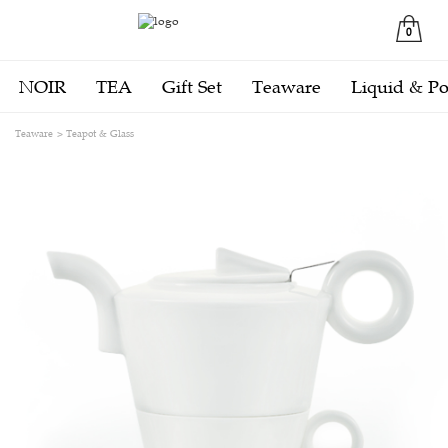
0
NOIR
TEA
Gift Set
Teaware
Liquid & P
Teaware
Teapot & Glass