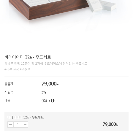
버라이어티 T24 - 우드세트
타바론 티백 12종이 각 2개씩 우드케이스에 담겨있는 선물세트
#리본 포장 #쇼핑백
79,000
상품가
원
적립금
3%
배송비
(조건)
버라이어티 T24 - 우드세트
79,000
원