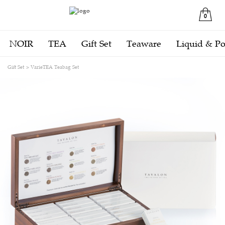
0
NOIR
TEA
Gift Set
Teaware
Liquid & P
Gift Set
VarieTEA Teabag Set