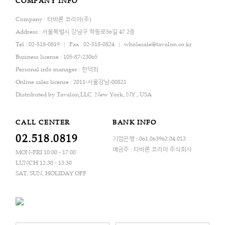
COMPANY INFO
Company : 타바론 코리아(주)
Address : 서울특별시 강남구 학동로56길 47 2층
Tel : 02-518-0819
Fax : 02-518-0824
wholesale@tavalon.co.kr
Business license : 105-87-23065
Personal info manager : 한덕희
Online sales license : 2011-서울강남-00821
Distributed by Tavalon,LLC. New York, NY , USA
CALL CENTER
BANK INFO
02.518.0819
기업은행 : 061.063962.04.013
예금주 : 타바론 코리아 주식회사
MON-FRI 10:00 - 17:00
LUNCH 12:30 - 13:30
SAT, SUN, HOLIDAY OFF