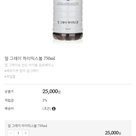
얼 그레이 하이믹스볼 750ml
얼 그레이로 만든 하이볼 음료베이스
#베르가못 향의 얼그레이
#무알콜
25,000
상품가
원
적립금
3%
배송비
(조건)
얼 그레이 하이믹스볼 750ml
25,000
원