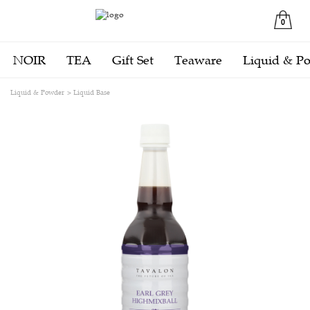
0
NOIR
TEA
Gift Set
Teaware
Liquid & P
Liquid & Powder
Liquid Base