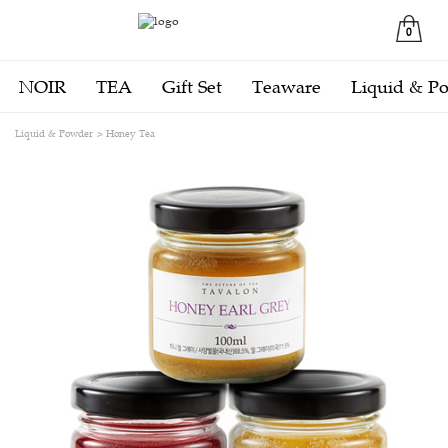
0
NOIR
TEA
Gift Set
Teaware
Liquid & P
Liquid & Powder
Honey Tea