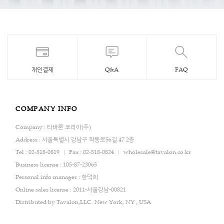
개인결제
Q&A
FAQ
COMPANY INFO
Company : 타바론 코리아(주)
Address : 서울특별시 강남구 학동로56길 47 2층
Tel : 02-518-0819
Fax : 02-518-0824
wholesale@tavalon.co.kr
Business license : 105-87-23065
Personal info manager : 한덕희
Online sales license : 2011-서울강남-00821
Distributed by Tavalon,LLC. New York, NY , USA