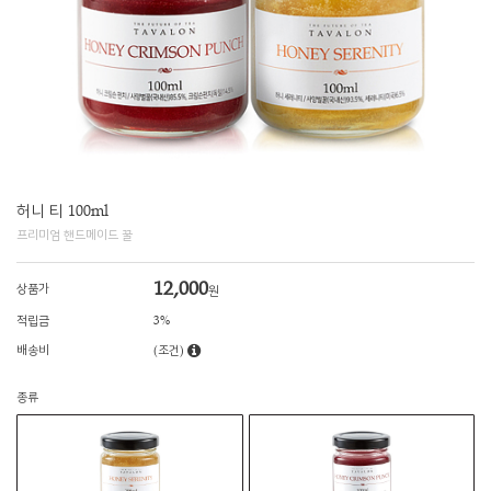
허니 티 100ml
프리미엄 핸드메이드 꿀
12,000
상품가
원
적립금
3%
배송비
(조건)
종류