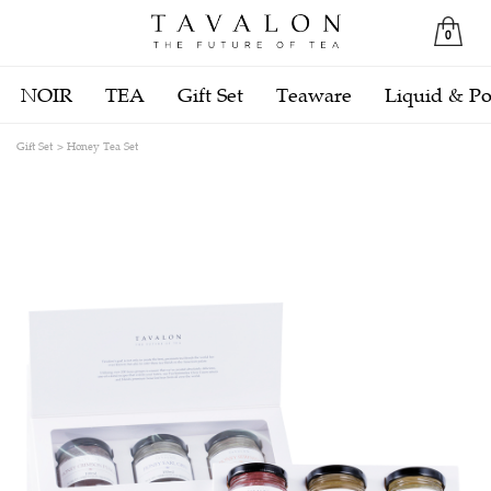
0
NOIR
TEA
Gift Set
Teaware
Liquid & P
Gift Set
Honey Tea Set