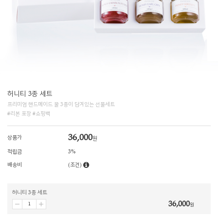
허니티 3종 세트
프리미엄 핸드메이드 꿀 3종이 담겨있는 선물세트
#리본 포장 #쇼핑백
36,000
상품가
원
적립금
3%
배송비
(조건)
허니티 3종 세트
36,000
원