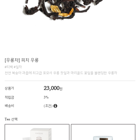
[우롱차] 피치 우롱
#티백 #잎차
천연 복숭아 과즙에 최고급 포모사 우롱 찻잎과 마리골드 꽃잎을 블렌딩한 우롱차
23,000
상품가
원
적립금
3%
배송비
(조건)
Tea 선택