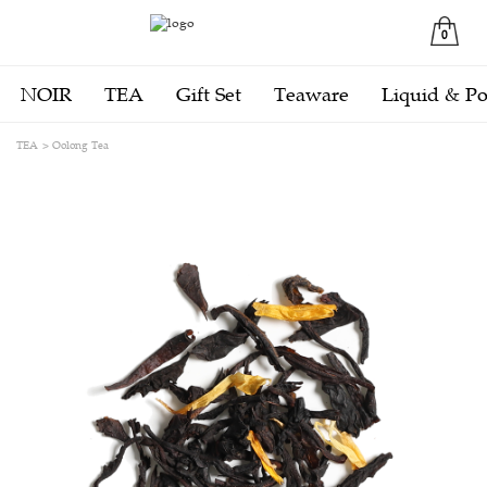
0
NOIR
TEA
Gift Set
Teaware
Liquid & P
TEA
Oolong Tea