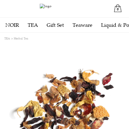
0
NOIR
TEA
Gift Set
Teaware
Liquid & P
TEA
Herbal Tea