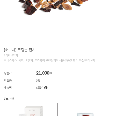
[허브차] 크림슨 펀치
#티백 #잎차
히비스커스, 사과, 오렌지, 로즈힙이 블렌딩되어 새콤달콤한 맛이 특징인 허브차
21,000
상품가
원
적립금
3%
배송비
(조건)
Tea 선택