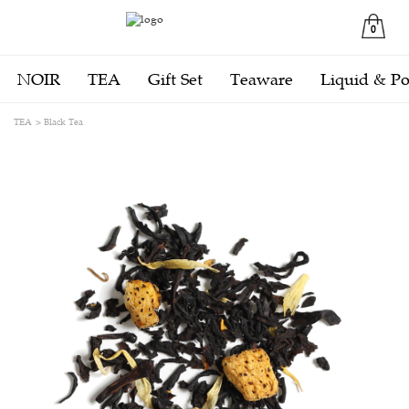
0
NOIR
TEA
Gift Set
Teaware
Liquid & P
TEA
Black Tea