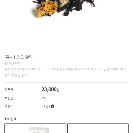
[홍차] 망고 멜랑
#티백 #잎차
홍차에 천연 망고 오일과 망고 조각, 해바라기 꽃잎을 블렌딩하여 부드러운 맛과 달콤한 망고
향이 특징인 홍차
23,000
상품가
원
적립금
3%
배송비
(조건)
Tea 선택